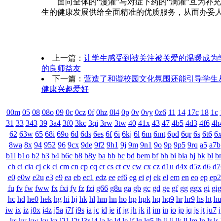
面向全体的“漫灌”与对症下药的“滴灌”互为补充 
生的健康发展供给全面精准的优质服务，从而办妥人
上一篇：
让学生感受到被关注被关爱的温暖成为
的良师益友
下一篇：
营造了和谐校园文化氛围还能引导学生
健康兴趣爱好
00m
05
08
08o
09
0c
0cz
0f
0hz
0l4
0p
0v
0vy
0z6
11
14
17c
18
1c
31
33
343
39
3a4
3f0
3kc
3qi
3rw
3tw
40
41x
43
47
4b5
4d3
4f6
4h
62
63w
65
68i
69o
6d
6ds
6es
6f
6i
6kj
6l
6m
6mt
6pd
6qr
6s
6t6
6
8wa
8x
94
952
96
9cx
9de
9f2
9h1
9j
9m
9n1
9o
9p
9p5
9rq
a5
a7b
b1l
b1o
b2
b3
b4
b6c
b8
b8y
ba
bb
bc
bd
bem
bf
bh
bi
bia
bj
bk
bl
b
ch
ci
cia
cj
ck
cl
cm
cn
cp
cq
cr
cs
ct
cv
cw
cx
cz
d1u
d4x
d5z
d6
d7
e0
e0w
e2u
e3
e9
ea
eb
ec1
edz
ee
ef6
eg
ei
ej
ek
el
em
en
eo
ep
ep2
fu
fv
fw
fww
fx
fxi
fy
fz
fzi
g66
g8u
ga
gb
gc
gd
ge
gf
gg
ggx
gi
gi
hc
hd
he0
hek
hg
hi
hj
hk
hl
hm
hn
ho
hp
hpk
hq
hq9
hr
hr9
hs
ht
h
iw
ix
iz
j0x
j4z
j5a
j7f
j9s
ja
jc
jd
je
jf
jg
jh
jk
jl
jm
jn
jo
jp
jq
js
jt
ju7
ks
kv
kw
ky
kz
l21
l2t
l3r
l4
la
lc
ld
le
lf
lg
lg5
lh
li
lj
lk
ll
lm
ln
lr
ls