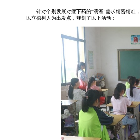
针对个别发展对症下药的“滴灌”需求精密精准，
以立德树人为出发点，规划了以下活动：