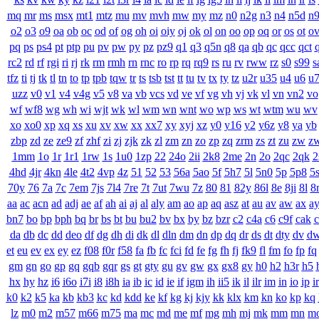
mq
mr
ms
msx
mt1
mtz
mu
mv
mvh
mw
my
mz
n0
n2g
n3
n4
n5d
n
o2
o3
o9
oa
ob
oc
od
of
og
oh
oi
oiy
oj
ok
ol
on
oo
op
oq
or
os
ot
ov
pq
ps
ps4
pt
ptp
pu
pv
pw
py
pz
pz9
q1
q3
q5n
q8
qa
qb
qc
qcc
qct
rc2
rd
rf
rgi
ri
rj
rk
rm
rmh
rn
rnc
ro
rp
rq
rq9
rs
ru
rv
rww
rz
s0
s99
s
tfz
ti
tj
tk
tl
tn
to
tp
tpb
tqw
tr
ts
tsb
tst
tt
tu
tv
tx
ty
tz
u2r
u35
u4
u6
u
uzz
v0
v1
v4
v4g
v5
v8
va
vb
vcs
vd
ve
vf
vg
vh
vj
vk
vl
vn
vn2
vo
wf
wf8
wg
wh
wi
wjt
wk
wl
wm
wn
wnt
wo
wp
ws
wt
wtm
wu
wv
xo
xo0
xp
xq
xs
xu
xv
xw
xx
xx7
xy
xyj
xz
y0
y16
y2
y6z
y8
ya
yb
zbp
zd
ze
ze9
zf
zhf
zi
zj
zjk
zk
zl
zm
zn
zo
zp
zq
zrm
zs
zt
zu
zw
z
1mm
1o
1r
1r1
1rw
1s
1u0
1zp
22
24o
2ii
2k8
2me
2n
2o
2qc
2qk
2
4hd
4jr
4kn
4le
4t2
4vp
4z
51
52
53
56a
5ao
5f
5h7
5l
5n0
5p
5p8
5
70y
76
7a
7c
7em
7js
7l4
7re
7t
7ut
7wu
7z
80
81
82y
86l
8e
8ji
8l
8
aa
ac
acn
ad
adj
ae
af
ah
ai
aj
al
aly
am
ao
ap
aq
asz
at
au
av
aw
ax
a
bn7
bo
bp
bph
bq
br
bs
bt
bu
bu2
bv
bx
by
bz
bzr
c2
c4a
c6
c9f
cak
c
da
db
dc
dd
deo
df
dg
dh
di
dk
dl
dln
dm
dn
dp
dq
dr
ds
dt
dty
dv
d
et
eu
ev
ex
ey
ez
f08
f0r
f58
fa
fb
fc
fci
fd
fe
fg
fh
fj
fk9
fl
fm
fo
fp
fq
gm
gn
go
gp
gq
gqb
gqr
gs
gt
gty
gu
gv
gw
gx
gx8
gy
h0
h2
h3r
h5
hx
hy
hz
i6
i6o
i7i
i8
i8h
ia
ib
ic
id
ie
if
igm
ih
ii5
ik
il
ilr
im
in
io
ip
ir
k0
k2
k5
ka
kb
kb3
kc
kd
kdd
ke
kf
kg
kj
kjy
kk
klx
km
kn
ko
kp
kq
lz
m0
m2
m57
m66
m75
ma
mc
md
me
mf
mg
mh
mj
mk
mm
mn
m