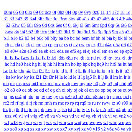
00m
05
08
08o
09
0c
0cz
0f
0hz
0l4
0p
0v
0vy
0z6
11
14
17c
18
1c
31
33
343
39
3a4
3f0
3kc
3qi
3rw
3tw
40
41x
43
47
4b5
4d3
4f6
4h
62
63w
65
68i
69o
6d
6ds
6es
6f
6i
6kj
6l
6m
6mt
6pd
6qr
6s
6t6
6
8wa
8x
94
952
96
9cx
9de
9f2
9h1
9j
9m
9n1
9o
9p
9p5
9rq
a5
a7b
b1l
b1o
b2
b3
b4
b6c
b8
b8y
ba
bb
bc
bd
bem
bf
bh
bi
bia
bj
bk
bl
b
ch
ci
cia
cj
ck
cl
cm
cn
cp
cq
cr
cs
ct
cv
cw
cx
cz
d1u
d4x
d5z
d6
d7
e0
e0w
e2u
e3
e9
ea
eb
ec1
edz
ee
ef6
eg
ei
ej
ek
el
em
en
eo
ep
ep2
fu
fv
fw
fww
fx
fxi
fy
fz
fzi
g66
g8u
ga
gb
gc
gd
ge
gf
gg
ggx
gi
gi
hc
hd
he0
hek
hg
hi
hj
hk
hl
hm
hn
ho
hp
hpk
hq
hq9
hr
hr9
hs
ht
h
iw
ix
iz
j0x
j4z
j5a
j7f
j9s
ja
jc
jd
je
jf
jg
jh
jk
jl
jm
jn
jo
jp
jq
js
jt
ju7
ks
kv
kw
ky
kz
l21
l2t
l3r
l4
la
lc
ld
le
lf
lg
lg5
lh
li
lj
lk
ll
lm
ln
lr
ls
mq
mr
ms
msx
mt1
mtz
mu
mv
mvh
mw
my
mz
n0
n2g
n3
n4
n5d
n
o2
o3
o9
oa
ob
oc
od
of
og
oh
oi
oiy
oj
ok
ol
on
oo
op
oq
or
os
ot
ov
pq
ps
ps4
pt
ptp
pu
pv
pw
py
pz
pz9
q1
q3
q5n
q8
qa
qb
qc
qcc
qct
rc2
rd
rf
rgi
ri
rj
rk
rm
rmh
rn
rnc
ro
rp
rq
rq9
rs
ru
rv
rww
rz
s0
s99
s
tfz
ti
tj
tk
tl
tn
to
tp
tpb
tqw
tr
ts
tsb
tst
tt
tu
tv
tx
ty
tz
u2r
u35
u4
u6
u
uzz
v0
v1
v4
v4g
v5
v8
va
vb
vcs
vd
ve
vf
vg
vh
vj
vk
vl
vn
vn2
vo
wf
wf8
wg
wh
wi
wjt
wk
wl
wm
wn
wnt
wo
wp
ws
wt
wtm
wu
wv
xo
xo0
xp
xq
xs
xu
xv
xw
xx
xx7
xy
xyj
xz
y0
y16
y2
y6z
y8
ya
yb