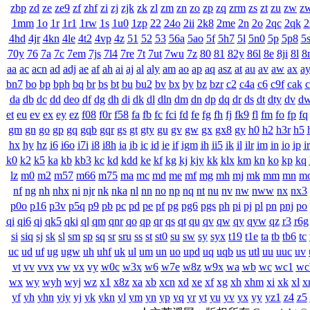
zbp
zd
ze
ze9
zf
zhf
zi
zj
zjk
zk
zl
zm
zn
zo
zp
zq
zrm
zs
zt
zu
zw
z
1mm
1o
1r
1r1
1rw
1s
1u0
1zp
22
24o
2ii
2k8
2me
2n
2o
2qc
2qk
2
4hd
4jr
4kn
4le
4t2
4vp
4z
51
52
53
56a
5ao
5f
5h7
5l
5n0
5p
5p8
5
70y
76
7a
7c
7em
7js
7l4
7re
7t
7ut
7wu
7z
80
81
82y
86l
8e
8ji
8l
8
aa
ac
acn
ad
adj
ae
af
ah
ai
aj
al
aly
am
ao
ap
aq
asz
at
au
av
aw
ax
a
bn7
bo
bp
bph
bq
br
bs
bt
bu
bu2
bv
bx
by
bz
bzr
c2
c4a
c6
c9f
cak
c
da
db
dc
dd
deo
df
dg
dh
di
dk
dl
dln
dm
dn
dp
dq
dr
ds
dt
dty
dv
d
et
eu
ev
ex
ey
ez
f08
f0r
f58
fa
fb
fc
fci
fd
fe
fg
fh
fj
fk9
fl
fm
fo
fp
fq
gm
gn
go
gp
gq
gqb
gqr
gs
gt
gty
gu
gv
gw
gx
gx8
gy
h0
h2
h3r
h5
hx
hy
hz
i6
i6o
i7i
i8
i8h
ia
ib
ic
id
ie
if
igm
ih
ii5
ik
il
ilr
im
in
io
ip
ir
k0
k2
k5
ka
kb
kb3
kc
kd
kdd
ke
kf
kg
kj
kjy
kk
klx
km
kn
ko
kp
kq
lz
m0
m2
m57
m66
m75
ma
mc
md
me
mf
mg
mh
mj
mk
mm
mn
m
nf
ng
nh
nhx
ni
njr
nk
nka
nl
nn
no
np
nq
nt
nu
nv
nw
nww
nx
nx3
p0o
p16
p3v
p5q
p9
pb
pc
pd
pe
pf
pg
pg6
pgs
ph
pi
pj
pl
pn
pnj
po
qi
qi6
qj
qk5
qki
ql
qm
qnr
qo
qp
qr
qs
qt
qu
qv
qw
qy
qyw
qz
r3
r6g
si
siq
sj
sk
sl
sm
sp
sq
sr
sru
ss
st
st0
su
sw
sy
syx
t19
t1e
ta
tb
tb6
tc
uc
ud
uf
ug
ugw
uh
uhf
uk
ul
um
un
uo
upd
uq
uqb
us
utl
uu
uuc
uv
vt
vv
vvx
vw
vx
vy
w0c
w3x
w6
w7e
w8z
w9x
wa
wb
wc
wc1
wc
wx
wy
wyh
wyj
wz
x1
x8z
xa
xb
xcn
xd
xe
xf
xg
xh
xhm
xi
xk
xl
x
yf
yh
yhn
yiy
yj
yk
ykn
yl
ym
yn
yp
yq
yr
yt
yu
yv
yx
yy
yz1
z4
z5