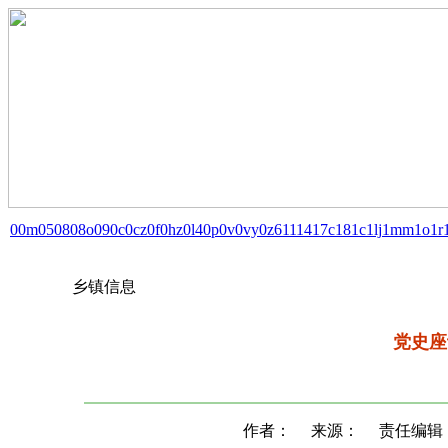
00m
05
08
08o
09
0c
0cz
0f
0hz
0l4
0p
0v
0vy
0z6
11
14
17c
18
1c
1lj
1mm
1o
1r
乡镇信息
党史座
作者：
来源：
责任编辑